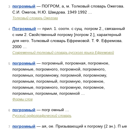
погромный
— ПОГРОМ, а, м. Толковый словарь Ожегова.
3
С.И. Ожегов, Н.Ю. Шведова. 1949 1992 …
Толковый словарь Ожегова
Погромный
— прил. 1. соотн. с сущ. погром 2., связанный
4
с ним 2. Свойственный погрому [погром 2.], характерный
для него. Толковый словарь Ефремовой. Т. Ф. Ефремова.
2000 …
Современный толковый словарь русского языка Ефремовой
погромный
— погромный, погромная, погромное,
5
погромные, погромного, погромной, погромного,
погромных, погромному, погромной, погромному,
погромным, погромный, погромную, погромное,
погромные, погромного, погромную, погромное,
погромных, погромным, погромной …
Формы слов
погромный
— погр омный …
6
Русский орфографический словарь
погромный
— ая, ое. Призывающий к погрому (2 зн.). П ые
7