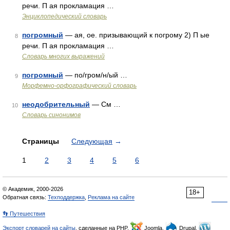
речи. П ая прокламация …
Энциклопедический словарь
погромный
— ая, ое. призывающий к погрому 2) П ые
8
речи. П ая прокламация …
Словарь многих выражений
погромный
— по/гром/н/ый …
9
Морфемно-орфографический словарь
неодобрительный
— См …
10
Словарь синонимов
Страницы
Следующая
→
1
2
3
4
5
6
© Академик, 2000-2026
18+
Обратная связь:
Техподдержка
,
Реклама на сайте
👣 Путешествия
Экспорт словарей на сайты
, сделанные на PHP,
Joomla,
Drupal,