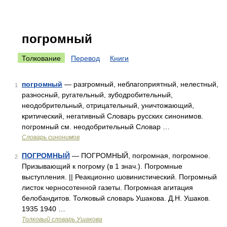
погромный
Толкование
Перевод
Книги
погромный
— разгромный, неблагоприятный, нелестный,
1
разносный, ругательный, зубодробительный,
неодобрительный, отрицательный, уничтожающий,
критический, негативный Словарь русских синонимов.
погромный см. неодобрительный Словар …
Словарь синонимов
ПОГРОМНЫЙ
— ПОГРОМНЫЙ, погромная, погромное.
2
Призывающий к погрому (в 1 знач.). Погромные
выступления. || Реакционно шовинистический. Погромный
листок черносотенной газеты. Погромная агитация
белобандитов. Толковый словарь Ушакова. Д.Н. Ушаков.
1935 1940 …
Толковый словарь Ушакова